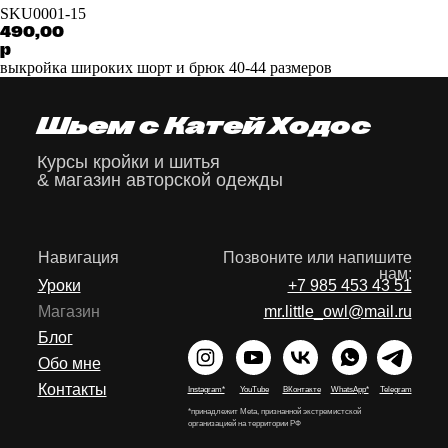
SKU0001-15
490,00
р
выкройка широких шорт и брюк 40-44 размеров
Шьем с Катей Ходос
Курсы кройки и шитья
& магазин авторской одежды
Навигация
Позвоните или напишите
нам:
Уроки
+7 985 453 43 51
Магазин
mr.little_owl@mail.ru
Блог
Обо мне
Контакты
Instagram*
YouTube
ВКонтакте
WhatsApp*
Telegram
*принадлежит Meta, признанной экстремистской
организацией на территории РФ