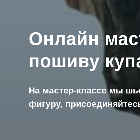
Онлайн мас
пошиву куп
На мастер-классе мы шь
фигуру, присоединяйте