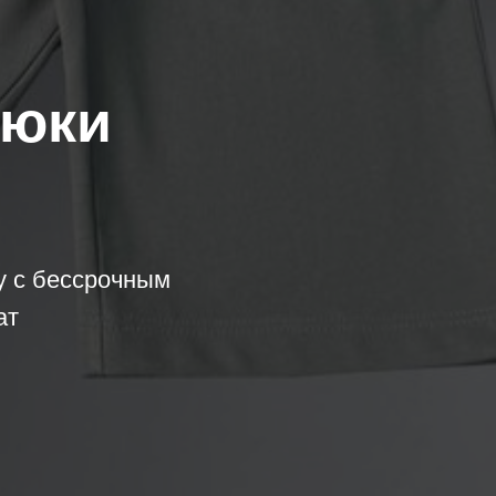
рюки
у с бессрочным
ат