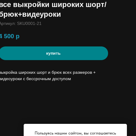
все выкройки широких шорт/
брюк+видеуроки
Артикул:
SKU0001-21
4 500
р
купить
выкройка широких шорт и брюк всех размеров +
видеоуроки с бессрочным доступом
Пользуясь нашим сайтом, вы соглашаетесь