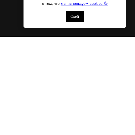
с тем, что
мы используем cookies 🍪
Окей
нам:
Перейти к обучению:
Личный кабинет