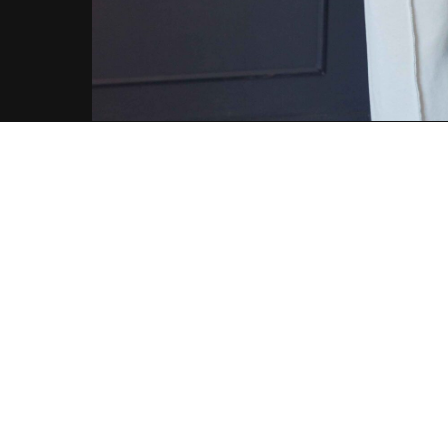
Шьем с Катей Ходос
Курсы кройки и шитья
& магазин авторской одежды