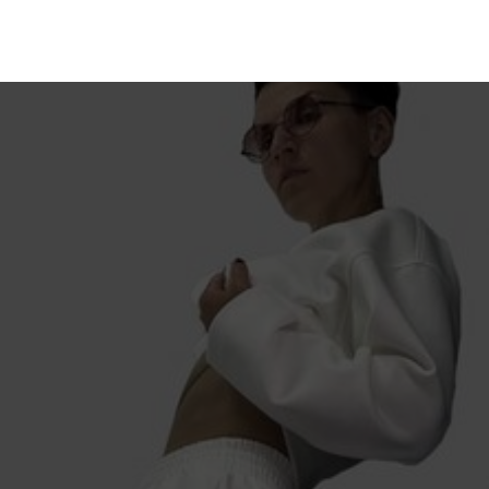
Шьем с Катей Ходос
Ур