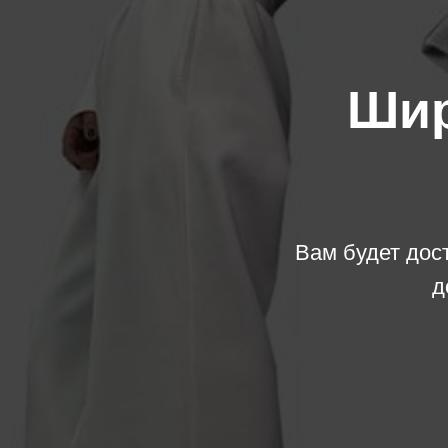
Шир
Вам будет дос
д