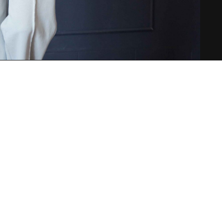
Навигация
Позвоните или напишите 
Уроки
+7 985 453 43 51
Магазин
mr.little_owl@mail.ru