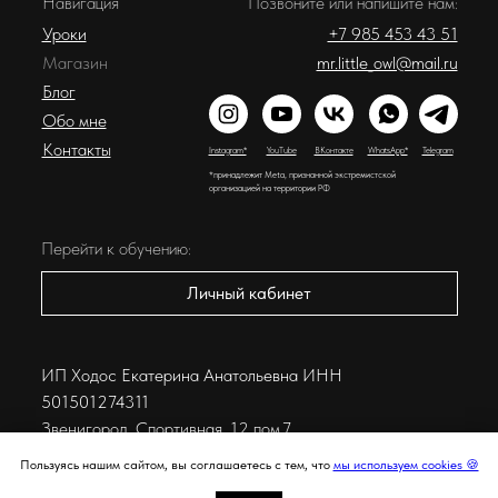
Навигация
Позвоните или напишите нам:
Уроки
+7 985 453 43 51
Магазин
mr.little_owl@mail.ru
Блог
Обо мне
Контакты
Instagram*
YouTube
ВКонтакте
WhatsApp*
Telegram
*принадлежит Meta, признанной экстремистской
организацией на территории РФ
Перейти к обучению:
Личный кабинет
ИП Ходос Екатерина Анатольевна ИНН
501501274311
Звенигород, Спортивная, 12 пом.7
Пользуясь нашим сайтом, вы соглашаетесь с тем, что
мы используем cookies 🍪
© Khodosschool, 2026. Все права защищены