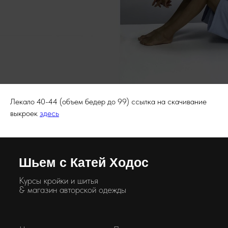
Лекало 40-44 (объем бедер до 99) ссылка на скачивание
выкроек
здесь
Шьем с Катей Ходос
Курсы кройки и шитья
& магазин авторской одежды